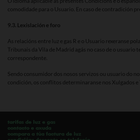
O idioma aplicable ás presentes Condicións é o español
comodidade para o Usuario. En caso de contradición pre
9.3. Lexislación e foro
As relacións entre luz e gas R e o Usuario rexeranse po
Tribunais da Vila de Madrid agás no caso de o usuario t
correspondente.
Sendo consumidor dos nosos servizos ou usuario do noso
condición, os conflitos determinaranse nos Xulgados e 
tarifas de luz e gas
contacto e axuda
compara a túa factura de luz
condicións desconto en telefonía