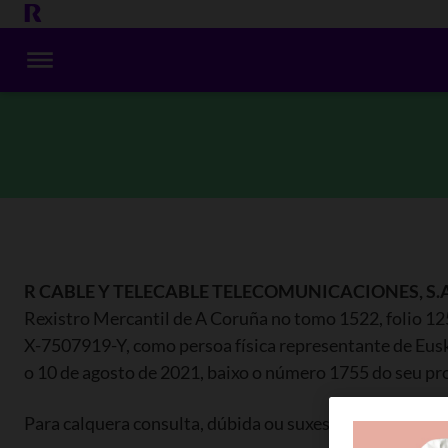
R CABLE Y TELECABLE TELECOMUNICACIONES, S.A
Rexistro Mercantil de A Coruña no tomo 1522, folio 125
X-7507919-Y, como persoa física representante de Euska
o 10 de agosto de 2021, baixo o número 1755 do seu pr
Para calquera consulta, dúbida ou suxestión respecto de