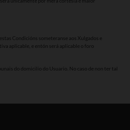
, será unicamente por mera cortesía e maior
bre estas Condicións someteranse aos Xulgados e
va aplicable, e entón será aplicable o foro
nais do domicilio do Usuario. No caso de non ter tal