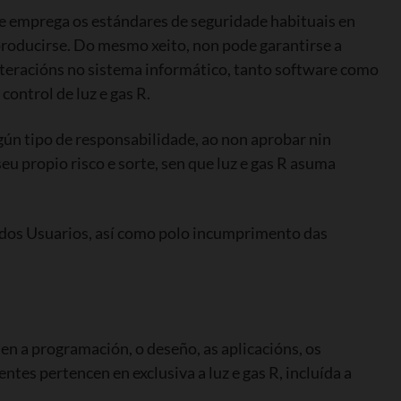
que emprega os estándares de seguridade habituais en
 producirse. Do mesmo xeito, non pode garantirse a
lteracións no sistema informático, tanto software como
ontrol de luz e gas R.
ingún tipo de responsabilidade, ao non aprobar nin
eu propio risco e sorte, sen que luz e gas R asuma
 dos Usuarios, así como polo incumprimento das
úen a programación, o deseño, as aplicacións, os
ntes pertencen en exclusiva a luz e gas R, incluída a