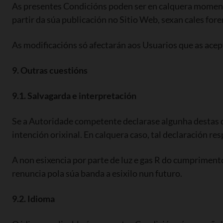
As presentes Condicións poden ser en calquera momento
partir da súa publicación no Sitio Web, sexan cales for
As modificacións só afectarán aos Usuarios que as acep
9. Outras cuestións
9.1. Salvagarda e interpretación
Se a Autoridade competente declarase algunha destas di
intención orixinal. En calquera caso, tal declaración r
A non esixencia por parte de luz e gas R do cumprimen
renuncia pola súa banda a esixilo nun futuro.
9.2. Idioma