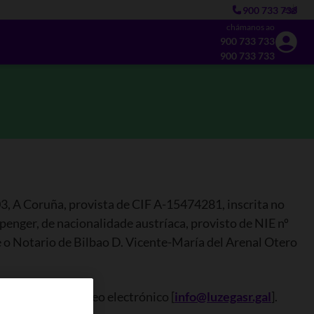
900 733 733
es
gl
chámanos ao
900 733 733
900 733 733
003, A Coruña, provista de CIF A-15474281, inscrita no
enger, de nacionalidade austríaca, provisto de NIE nº
e o Notario de Bilbao D. Vicente-María del Arenal Otero
 enderezo de correo electrónico [
info@luzegasr.gal
].