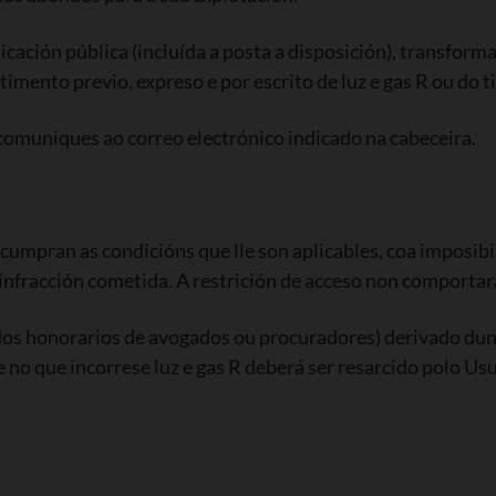
cación pública (incluída a posta a disposición), transform
ntimento previo, expreso e por escrito de luz e gas R ou do t
comuniques ao correo electrónico indicado na cabeceira.
ncumpran as condicións que lle son aplicables, coa imposib
infracción cometida. A restrición de acceso non comportar
uídos honorarios de avogados ou procuradores) derivado d
 no que incorrese luz e gas R deberá ser resarcido polo Us