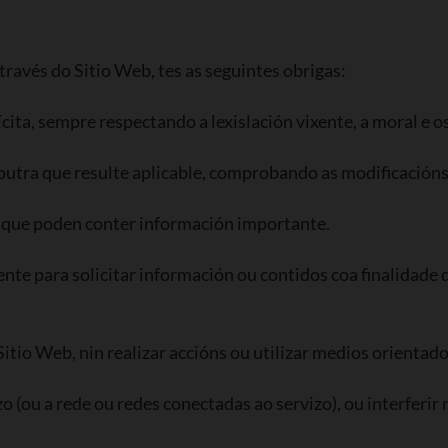
ravés do Sitio Web, tes as seguintes obrigas:
ícita, sempre respectando a lexislación vixente, a moral e o
outra que resulte aplicable, comprobando as modificacións
xa que poden conter información importante.
ente para solicitar información ou contidos coa finalidade
itio Web, nin realizar accións ou utilizar medios orientado
o (ou a rede ou redes conectadas ao servizo), ou interferir 