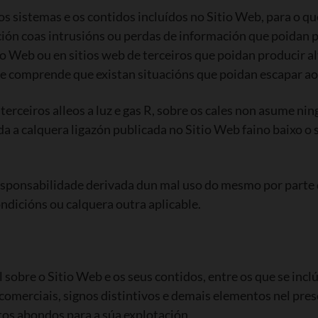
 os sistemas e os contidos incluídos no Sitio Web, para o 
lación coas intrusións ou perdas de información que poidan
o Web ou en sitios web de terceiros que poidan producir a
e comprende que existan situacións que poidan escapar ao c
 terceiros alleos a luz e gas R, sobre os cales non asume n
a a calquera ligazón publicada no Sitio Web faino baixo o s
responsabilidade derivada dun mal uso do mesmo por parte
dicións ou calquera outra aplicable.
 sobre o Sitio Web e os seus contidos, entre os que se incl
comerciais, signos distintivos e demais elementos nel prese
tos abondos para a súa explotación.