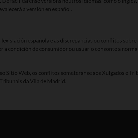
. De facilitárense versións noutros idiomas, como o inglés
valecerá a versión en español.
la lexislación española e as discrepancias ou conflitos so
er a condición de consumidor ou usuario consonte a normati
 Sitio Web, os conflitos someteranse aos Xulgados e Tribu
Tribunais da Vila de Madrid.