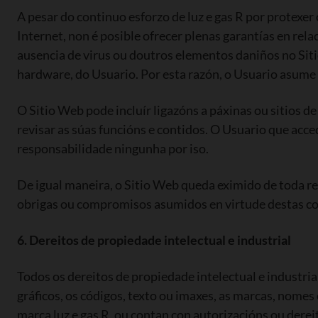
A pesar do continuo esforzo de luz e gas R por protexer
Internet, non é posible ofrecer plenas garantías en re
ausencia de virus ou doutros elementos daniños no Siti
hardware, do Usuario. Por esta razón, o Usuario asume 
O Sitio Web pode incluír ligazóns a páxinas ou sitios de
revisar as súas funcións e contidos. O Usuario que acced
responsabilidade ningunha por iso.
De igual maneira, o Sitio Web queda eximido de toda 
obrigas ou compromisos asumidos en virtude destas con
6. Dereitos de propiedade intelectual e industrial
Todos os dereitos de propiedade intelectual e industrial
gráficos, os códigos, texto ou imaxes, as marcas, nomes 
marca luz e gas R, ou contan con autorizacións ou derei