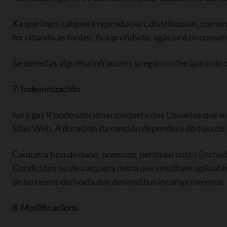
Xa que logo, calquera reprodución, distribución, comuni
for citando as fontes, fica prohibida, agás se é co conse
Se detectas algunha infracción, pregámosche que nolo 
7. Indemnización
luz e gas R pode sancionar calquera dos Usuarios que i
Sitio Web. A duración da sanción dependerá do tipo de 
Calquera tipo de dano, prexuízo, perda ou custo (incl
Condicións ou de calquera outra que resultase aplicable
de terceiros derivada dos devanditos incumprimentos.
8. Modificacións