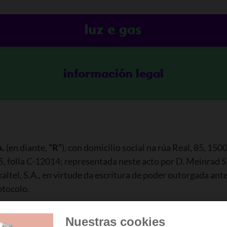
información legal
.
(en diante,
”R”
), con domicilio social na rúa Real, 85, 15
, folla C-12014; representada neste acto por D. Meinrad Sp
ltel, S.A., en virtude da escritura de poder outorgada ant
otocolo.
 luz e gas R, podes pórte en contacto connosco a través do
Nuestras cookies