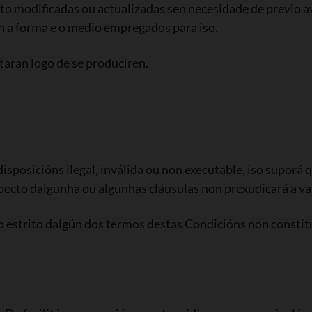
 modificadas ou actualizadas sen necesidade de previo avi
en a forma e o medio empregados para iso.
taran logo de se produciren.
sposicións ilegal, inválida ou non executable, iso suporá 
especto dalgunha ou algunhas cláusulas non prexudicará a va
to estrito dalgún dos termos destas Condicións non consti