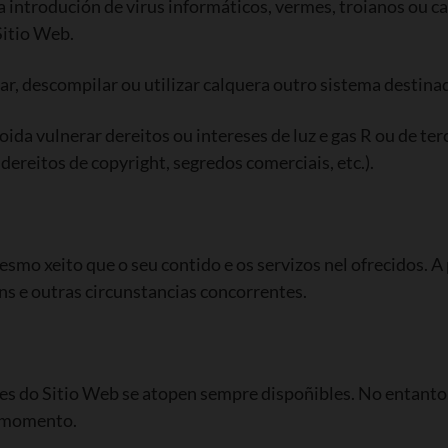
a introdución de virus informáticos, vermes, troianos ou c
Sitio Web.
r, descompilar ou utilizar calquera outro sistema destinado
poida vulnerar dereitos ou intereses de luz e gas R ou de te
dereitos de copyright, segredos comerciais, etc.).
 mesmo xeito que o seu contido e os servizos nel ofrecidos. 
ns e outras circunstancias concorrentes.
ades do Sitio Web se atopen sempre dispoñibles. No entanto
a momento.