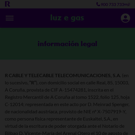
900 733 733
es
gl
información legal
R CABLE Y TELECABLE TELECOMUNICACIONES, S.A.
(en
lo sucesivo,
“R”
), con domicilio social en calle Real, 85, 15003,
A Coruña, provista de CIF A-15474281, inscrita en el
Registro Mercantil de A Coruña al tomo 1522, folio 125, hoja
C-12014; representada en este acto por D. Meinrad Spenger,
de nacionalidad austriaca, provisto de NIE nº X-7507919-Y,
como persona física representante de Euskaltel, S.A., en
virtud de la escritura de poder otorgada ante el Notario de
Bilbao D. Vicente-María del Arenal Otero el 10 de agosto de