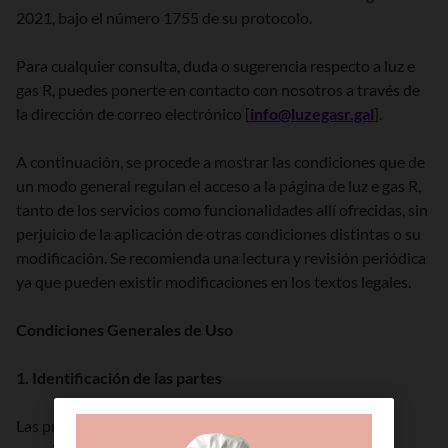
2021, bajo el número 1755 de su protocolo.
Para cualquier consulta, duda o sugerencia respecto a luz e
gas R, puedes ponerte en contacto con nosotros a través de
la dirección de correo electrónico [
info@luzegasr.gal
].
A continuación, se procede a mostrar las condiciones que de
un modo general regulan el acceso a la página de luz e gas R,
tanto de los servicios como funcionalidades allí ofrecidas, sin
perjuicio de la aplicación de otras condiciones distintas o su
modificación. Se recomienda una lectura y revisión periódica
ya que pueden existir modificaciones en los textos legales.
Condiciones Generales de Uso
1. Identificación de las partes
Las presentes condiciones Generales de Uso quedan