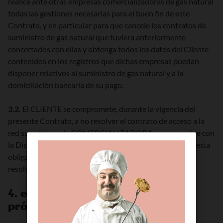
realice ante otras empresas comercializadoras de gas natural
todas las gestiones necesarias para el buen fin de este
Contrato, y en particular para que cancele los contratos de
suministro de gas natural que tuviera anteriormente
concertados con ellas y obtenga todos los datos del Cliente
contenidos en los registros que dichas empresas puedan
disponer relativos al suministro de gas natural y a la
domiciliación bancaria de su pago.
3.2.
El CLIENTE se compromete, durante la vigencia del
presente Contrato, a no resolver el contrato de acceso a la
red suscrito por la COMERCIALIZADORA en su nombre con
la Distribuidora correspondiente. El incumplimiento de esta
obligación dará derecho a la COMERCIALIZADORA a
resolver este Contrato.
4. entrada en vigor, duración y
prórroga