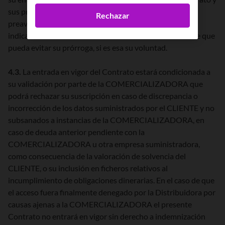
sus prórrogas en cualquier momento, sin necesidad de
Rechazar
preaviso. A tal efecto, cada factura enviada al CLIENTE
indicará la fecha de finalización del Contrato al efecto de que
pueda evitar su prórroga, si es esa su voluntad.
4.3.
La entrada en vigor del Contrato estará condicionada a
su validación por parte de la COMERCIALIZADORA que
podrá rechazar su suscripción en caso de discrepancia o
incorrección de los datos suministrados por el CLIENTE y no
subsanados a instancias de la COMERCIALIZADORA, en
caso de deuda anterior pendiente con la
COMERCIALIZADORA u otra empresa suministradora,
como consecuencia de la valoración de solvencia del
CLIENTE, o su inclusión en ficheros relativos al
incumplimiento de obligaciones dinerarias. En el caso de que
el acceso fuera finalmente denegado por la Distribuidora por
causas ajenas a la COMERCIALIZADORA el presente
Contrato no entrará en vigor sin derecho a indemnización