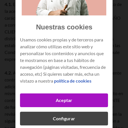
4.1.
El presente Contrato entrará en vigor en el momento de
la aceptación por el CLIENTE de las condiciones y, con
carácter general, tendrá una duración inicial de UN (1) AÑO
a contar desde el inicio del suministro de gas natural al
Nuestras cookies
CLIENTE, una vez activado el suministro en la red de
distribución y el equipo de medida cumpla los requisitos
Usamos cookies propias y de terceros para
establecidos por la reglamentación vigente, salvo que en las
analizar cómo utilizas este sitio web y
Condiciones Particulares de la tarifa contratada se estipule
personalizar los contenidos y anuncios que
expresamente una duración distinta.
te mostramos en base a tus hábitos de
navegación (páginas visitadas, frecuencia de
4.2.
A la finalización del plazo de duración inicial, el presente
acceso, etc) Si quieres saber más, echa un
contrato se prorrogará automáticamente por períodos
vistazo a nuestra
política de cookies
adicionales de idéntica duración a la inicial, rigiendo las
mismas Condiciones Generales y Particulares, salvo pacto en
contrario. La COMERCIALIZADORA notificará al CLIENTE
Aceptar
de forma directa, transparente y comprensible cualquier
revisión de los precios que vaya a resultar de aplicación en la
Configurar
siguiente prórroga, con al menos un (1) mes de antelación a
su entrada en vigor. El CLIENTE podrá rescindir el Contrato y