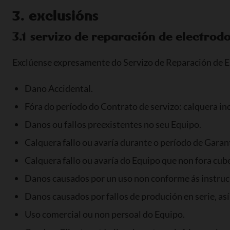
3. exclusións
3.1 servizo de reparación de electrod
Exclúense expresamente do Servizo de Reparación de E
Dano Accidental.
Fóra do período do Contrato de servizo: calquera inc
Danos ou fallos preexistentes no seu Equipo.
Calquera fallo ou avaría durante o período de Garant
Calquera fallo ou avaría do Equipo que non fora cub
Danos causados por un uso non conforme ás instruci
Danos causados por fallos de produción en serie, a
Uso comercial ou non persoal do Equipo.