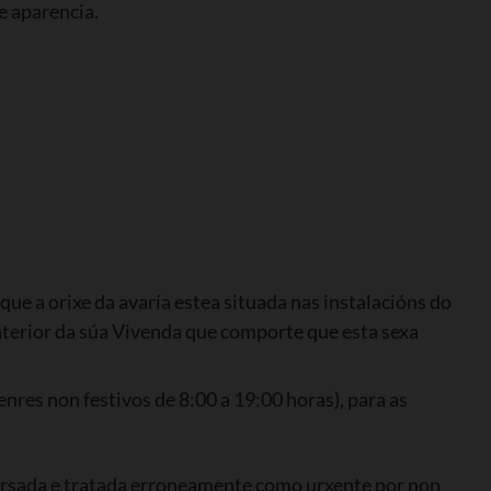
e aparencia.
e a orixe da avaría estea situada nas instalacións do
nterior da súa Vivenda que comporte que esta sexa
nres non festivos de 8:00 a 19:00 horas), para as
ursada e tratada erroneamente como urxente por non