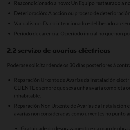
Reacondicionado a novo: Un Equipo restaurado a no
Deterioración: A acción ou proceso de deterioració
Vandalismo: Dano intencionado e deliberado ao seu
Período de carencia: O período inicial no que non p
2.2 servizo de avarías eléctricas
Poderase solicitar dende os 30 días posteriores á contra
Reparación Urxente de Avarías da Instalación eléctr
CLIENTE e sempre que sexa unha avaría completa ou 
inhabitable.
Reparación Non Urxente de Avarías da Instalación el
avarías non consideradas como urxentes no punto an
Gratuidade do desprazamento e da man de obra a