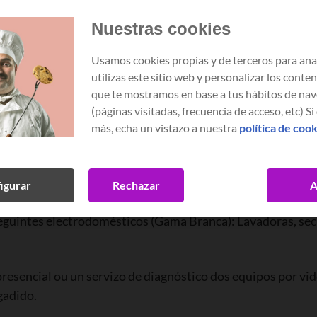
.
Nuestras cookies
stencia dun contrato de subministración eléctrica subscri
Usamos cookies propias y de terceros para ana
derá contratarse simultaneamente ou con posteridade a est
utilizas este sitio web y personalizar los conte
que te mostramos en base a tus hábitos de na
(páginas visitadas, frecuencia de acceso, etc) Si
omésticos
más, echa un vistazo a nuestra
política de coo
ade dende os 30 días posteriores á súa contratación. Incl
igurar
Rechazar
A
eguintes electrodomésticos (Gama Branca): Lavadoras, seca
sencial ou un servizo de diagnóstico dos equipos por video
gadido.