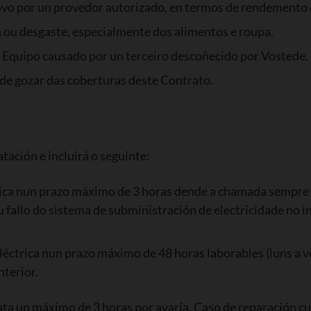
vo por un provedor autorizado, en termos de rendemento 
n ou desgaste, especialmente dos alimentos e roupa.
 Equipo causado por un terceiro descoñecido por Vostede.
ode gozar das coberturas deste Contrato.
tación e incluirá o seguinte:
ica nun prazo máximo de 3 horas dende a chamada sempre qu
fallo do sistema de subministración de electricidade no i
éctrica nun prazo máximo de 48 horas laborables (luns a ve
terior.
ta un máximo de 3 horas por avaría. Caso de reparación c