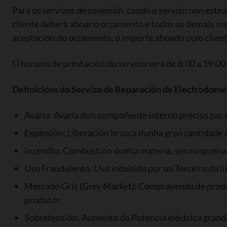
Para os servizos de conexión, cando o servizo non este
cliente deberá aboar o orzamento e todos os demais imp
aceptación do orzamento, o importe aboado polo client
O horario de prestación do servizo será de 8:00 a 19:00 
Definicións do Servizo de Reparación de Electrodomé
Avaría: Avaría dun compoñente interno preciso para
Explosión: Liberación brusca dunha gran cantidade d
Incendio: Combustión dunha materia, sen ningunha 
Uso Fraudulento: Uso indebido por un Terceiro da li
Mercado Gris (Grey Market): Compravenda de produto
produtor.
Sobretensión: Aumento da Potencia eléctrica grand