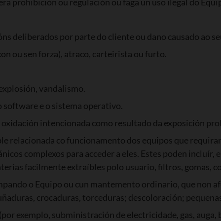
ra prohibición ou regulación ou faga un uso ilegal do Equi
s deliberados por parte do cliente ou dano causado ao se
n ou sen forza), atraco, carteirista ou furto.
 explosión, vandalismo.
 software e o sistema operativo.
, oxidación intencionada como resultado da exposición pro
ble relacionada co funcionamento dos equipos que requira
nicos complexos para acceder a eles. Estes poden incluír, e
terías facilmente extraíbles polo usuario, filtros, gomas, c
limpando o Equipo ou cun mantemento ordinario, que non 
buñaduras, crocaduras, torceduras; descoloración; pequena
or exemplo, subministración de electricidade, gas, auga, b