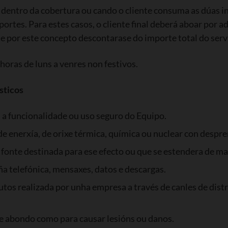
a dentro da cobertura ou cando o cliente consuma as dúas i
ortes. Para estes casos, o cliente final deberá aboar por 
e por este concepto descontarase do importe total do serv
horas de luns a venres non festivos.
sticos
 a funcionalidade ou uso seguro do Equipo.
e enerxía, de orixe térmica, química ou nuclear con despr
fonte destinada para ese efecto ou que se estendera de m
ña telefónica, mensaxes, datos e descargas.
s realizada por unha empresa a través de canles de distri
e abondo como para causar lesións ou danos.