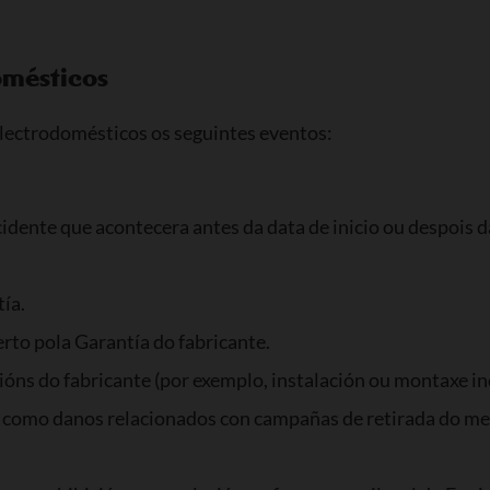
omésticos
lectrodomésticos os seguintes eventos:
idente que acontecera antes da data de inicio ou despois d
ía.
erto pola Garantía do fabricante.
óns do fabricante (por exemplo, instalación ou montaxe in
sí como danos relacionados con campañas de retirada do mer