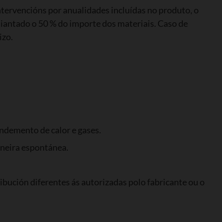
ntervencións por anualidades incluídas no produto, o
adiantado o 50 % do importe dos materiais. Caso de
izo.
endemento de calor e gases.
aneira espontánea.
bución diferentes ás autorizadas polo fabricante ou o