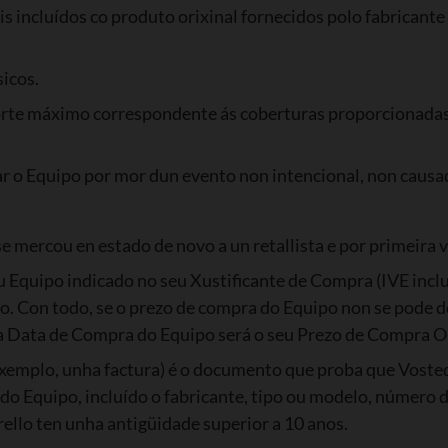
s incluídos co produto orixinal fornecidos polo fabricante
sicos.
orte máximo correspondente ás coberturas proporcionadas.
 o Equipo por mor dun evento non intencional, non causado
 mercou en estado de novo a un retallista e por primeira v
 Equipo indicado no seu Xustificante de Compra (IVE inclu
ipo. Con todo, se o prezo de compra do Equipo non se pode 
 na Data de Compra do Equipo será o seu Prezo de Compra Or
xemplo, unha factura) é o documento que proba que Voste
 do Equipo, incluído o fabricante, tipo ou modelo, número
arello ten unha antigüidade superior a 10 anos.