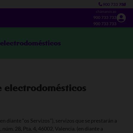
900 733 733
es
gl
chámanos ao
900 733 733
900 733 733
 electrodomésticos
e electrodomésticos
en diante “os Servizos”), servizos que se prestarán a
núm. 28, Pta. 4, 46002, Valencia. (en diante a