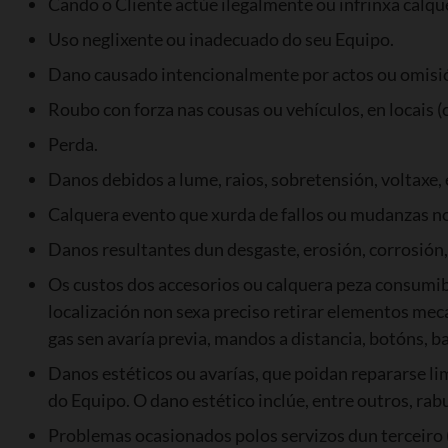
Cando o Cliente actúe ilegalmente ou infrinxa calque
Uso neglixente ou inadecuado do seu Equipo.
Dano causado intencionalmente por actos ou omisión
Roubo con forza nas cousas ou vehículos, en locais (co
Perda.
Danos debidos a lume, raios, sobretensión, voltaxe,
Calquera evento que xurda de fallos ou mudanzas no
Danos resultantes dun desgaste, erosión, corrosión
Os custos dos accesorios ou calquera peza consumi
localización non sexa preciso retirar elementos mecá
gas sen avaría previa, mandos a distancia, botóns, ba
Danos estéticos ou avarías, que poidan repararse 
do Equipo. O dano estético inclúe, entre outros, ra
Problemas ocasionados polos servizos dun terceiro (p