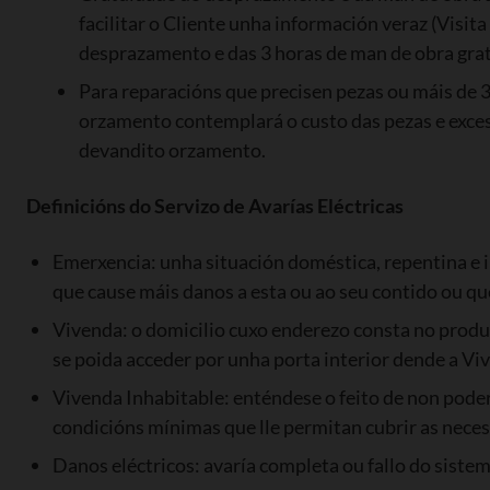
facilitar o Cliente unha información veraz (Visit
desprazamento e das 3 horas de man de obra grat
Para reparacións que precisen pezas ou máis de 
orzamento contemplará o custo das pezas e exceso
devandito orzamento.
Definicións do Servizo de Avarías Eléctricas
Emerxencia: unha situación doméstica, repentina e i
que cause máis danos a esta ou ao seu contido ou que
Vivenda: o domicilio cuxo enderezo consta no produt
se poida acceder por unha porta interior dende a Viv
Vivenda Inhabitable: enténdese o feito de non pode
condicións mínimas que lle permitan cubrir as necesi
Danos eléctricos: avaría completa ou fallo do siste