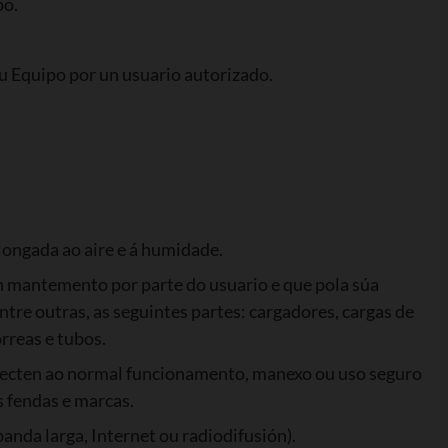
po.
u Equipo por un usuario autorizado.
longada ao aire e á humidade.
n mantemento por parte do usuario e que pola súa
ntre outras, as seguintes partes: cargadores, cargas de
orreas e tubos.
afecten ao normal funcionamento, manexo ou uso seguro
s fendas e marcas.
anda larga, Internet ou radiodifusión).