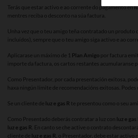
Terás que estar activo e ao corrente do pagamento en
l
mentres reciba o desconto na súa factura.
Unha vez que o teu amigo teña contratado un produto d
incluídos), sempre que o teu amigo siga activo e ao co
Aplicarase un máximo de 1
Plan Amigo
por factura emit
importe da factura, os cartos restantes acumularanse p
Como Presentador, por cada presentación exitosa, poder
haxa ningún límite de recomendacións exitosas. Podes 
Se un cliente de
luz e gas R
te presentou como o seu ami
Como Presentado deberás contratar a luz con
luz e gas
luz e gas R
. En canto se che active o contrato desconta
cliente de
luz e gas R
, o Presentador, debe estar acti