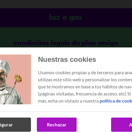
condicións legais do plan amigo
Nuestras cookies
Usamos cookies propias y de terceros para ana
utilizas este sitio web y personalizar los conte
entes que queiran recomendar a un amigo, familiar ou coñe
que te mostramos en base a tus hábitos de na
(páginas visitadas, frecuencia de acceso, etc) Si
más, echa un vistazo a nuestra
política de coo
(Presentador):
amigo, familiar ou coñecido e así beneficiarte desta promo
igurar
Rechazar
A