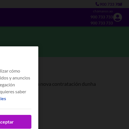
900 733 733
es
gl
chámanos ao
900 733 733
900 733 733
lizar cómo
nidos y anuncios
cido que faga unha nova contratación dunha
vegación
 quieres saber
kies
ción.
ceptar