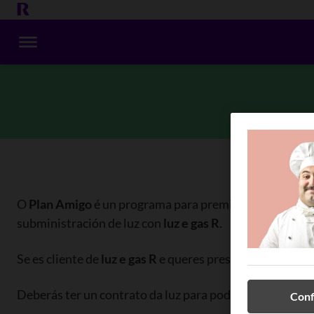
O
Plan Amigo
é un programa para premiar todos os cli
subministración de luz con
luz e gas R
.
Se es cliente de
luz e gas R
e queres presentar un amigo 
Deberás ter un contrato da luz para poder presentar un 
Conf