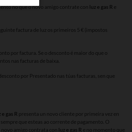
ento no que o novo amigo contrate con
luz e gas R
e
eguinte factura de luz os primeiros 5 € (impostos
onto por factura. Se o desconto é maior do que o
ntos nas facturas de baixa.
desconto por Presentado nas túas facturas, sen que
z e gas R
presenta un novo cliente por primeira vez en
uz, sempre que esteas ao corrente de pagamento. O
o novo amigo contrata con
luz e gas R
e no momento que