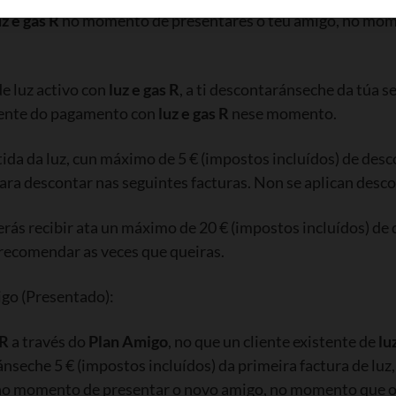
uz e gas R
no momento de presentares o teu amigo, no mom
e luz activo con
luz e gas R
, a ti descontaránseche da túa s
rrente do pagamento con
luz e gas R
nese momento.
ida da luz, cun máximo de 5 € (impostos incluídos) de desc
ara descontar nas seguintes facturas. Non se aplican desco
ás recibir ata un máximo de 20 € (impostos incluídos) de 
recomendar as veces que queiras.
go (Presentado):
 R
a través do
Plan Amigo
, no que un cliente existente de
lu
ránseche 5 € (impostos incluídos) da primeira factura de l
vo no momento de presentar o novo amigo, no momento que 