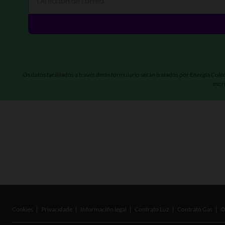
Dirección de correo
Os datos facilitados a través deste formulario serán tratados por Energía Cole
escr
Cookies
Privacidade
Información legal
Contrato Luz
Contrato Gas
©