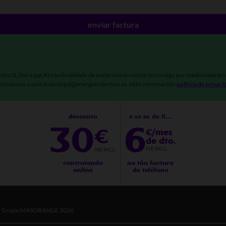
Enviar factura
ctiva SL (luz e gas R) coa finalidade de poñernos en contacto contigo por medios electró
ibíndonos a solicitudeslopd@energiacolectiva.es. Máis información
política de privac
desconto
e se es de R...
30
6
€
€/mes
de dto.
IVE INCL.
IVE INCL.
contratando
na túa factura
online
de teléfono
 Grupo MASORANGE 2026