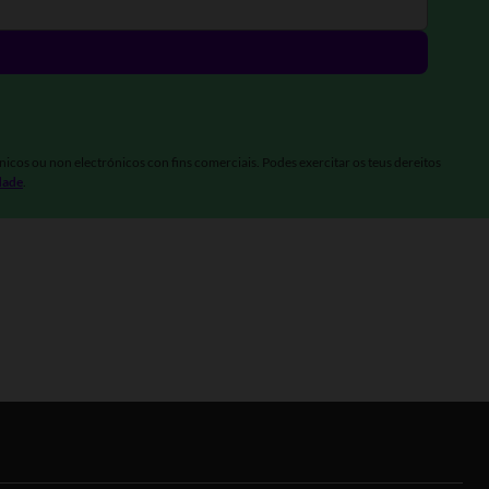
nicos ou non electrónicos con fins comerciais. Podes exercitar os teus dereitos
idade
.