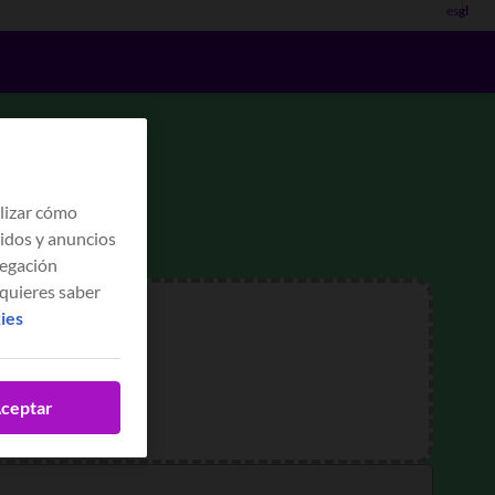
es
gl
z?
lizar cómo
nidos y anuncios
vegación
 quieres saber
kies
ceptar