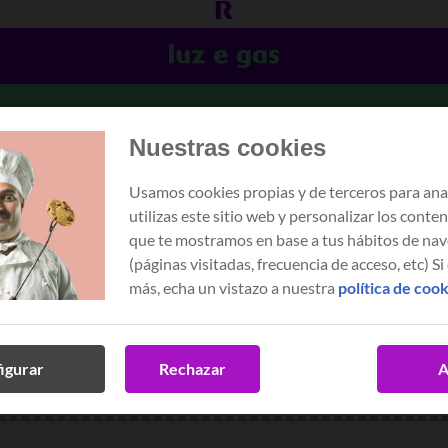
ueres reducir a túa factura da lu
Nuestras cookies
trato feito!
Usamos cookies propias y de terceros para ana
utilizas este sitio web y personalizar los conte
que te mostramos en base a tus hábitos de na
(páginas visitadas, frecuencia de acceso, etc) Si
más, echa un vistazo a nuestra
política de coo
Arrastra ou sube aquí a túa factura.
igurar
Rechazar
A
PDF, JPG, GIF, PNG, JPEG · Máx. 15 MB